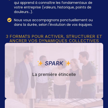
qui apprend à connaître les fondamentaux de
votre entreprise (valeurs, historique, points de
douleurs…).
Nous vous accompagnons ponctuellement ou
dans la durée, selon l'évolution de vos équipes.
3 FORMATS POUR ACTIVER, STRUCTURER ET
ANCRER VOS DYNAMIQUES COLLECTIVES
SPARK
SPARK
avec animatrice
2h d'animation en entreprise
dédiée sélectionnée par LETWE
de la dynamique d'équipe
Diagnostic préalable
La première étincelle
par Mariline
personnes maximum
Groupes de 15
: première approche, tester, créer
Idéal pour
l'envie d'aller plus loin