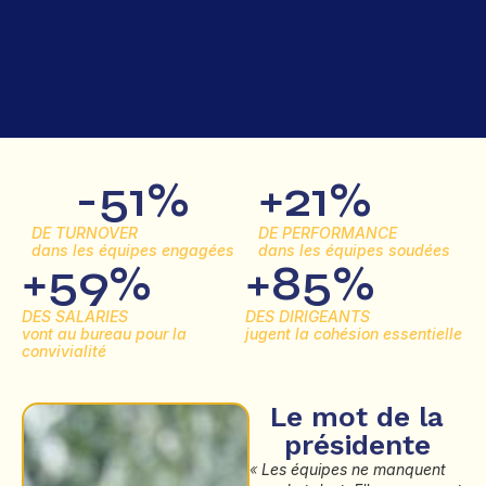
-
51
%
+
21
%
DE TURNOVER
DE PERFORMANCE
dans les équipes engagées
dans les équipes soudées
+
59
%
+
85
%
DES SALARIES
DES DIRIGEANTS
vont au bureau pour la
jugent la cohésion essentielle
convivialité
Le mot de la
présidente
«
Les équipes ne manquent